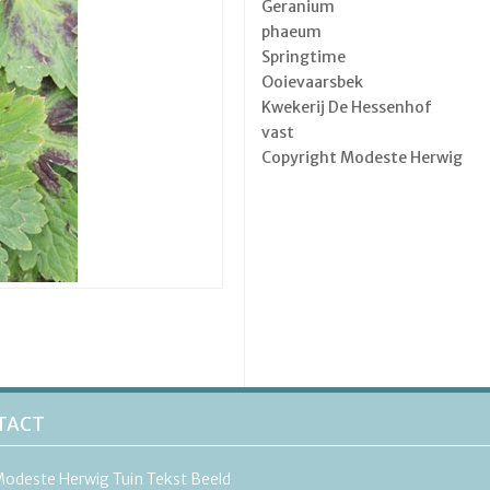
Geranium
phaeum
Springtime
Ooievaarsbek
Kwekerij De Hessenhof
vast
Copyright Modeste Herwig
TACT
odeste Herwig Tuin Tekst Beeld