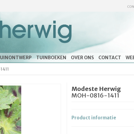
CON
UINONTWERP
TUINBOEKEN
OVER ONS
CONTACT
WE
1411
Modeste Herwig
MOH-0816-1411
Product informatie