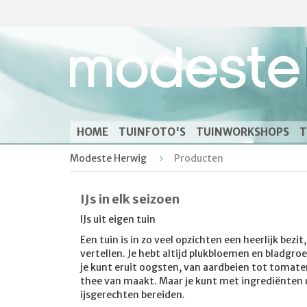
HOME
TUINFOTO'S
TUINWORKSHOPS
T
Modeste Herwig
Producten
IJs in elk seizoen
IJs uit eigen tuin
Een tuin is in zo veel opzichten een heerlijk bezit
vertellen. Je hebt altijd plukbloemen en bladgr
je kunt eruit oogsten, van aardbeien tot tomaten 
thee van maakt. Maar je kunt met ingrediënten ui
ijsgerechten bereiden.