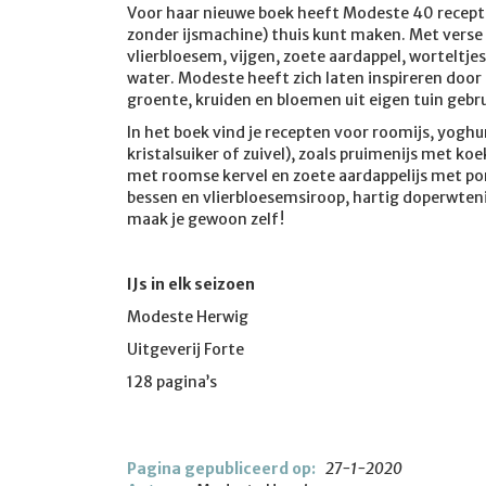
Voor haar nieuwe boek heeft Modeste 40 recepte
zonder ijsmachine) thuis kunt maken. Met verse
vlierbloesem, vijgen, zoete aardappel, worteltje
water. Modeste heeft zich laten inspireren door d
groente, kruiden en bloemen uit eigen tuin gebru
In het boek vind je recepten voor roomijs, yoghurt
kristalsuiker of zuivel), zoals pruimenijs met k
met roomse kervel en zoete aardappelijs met pom
bessen en vlierbloesemsiroop, hartig doperwtenij
maak je gewoon zelf!
IJs in elk seizoen
Modeste Herwig
Uitgeverij Forte
128 pagina’s
Pagina gepubliceerd op:
27-1-2020