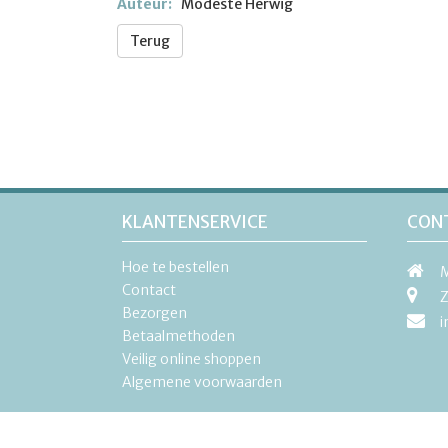
Auteur:
Modeste Herwig
Terug
KLANTENSERVICE
CON
Hoe te bestellen
M
Contact
Z
Bezorgen
i
Betaalmethoden
Veilig online shoppen
Algemene voorwaarden