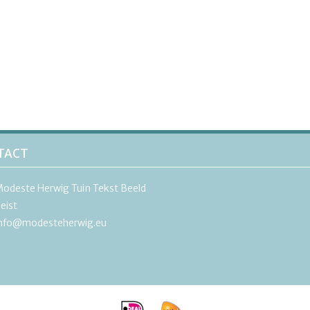
TACT
odeste Herwig Tuin Tekst Beeld
eist
nfo@modesteherwig.eu