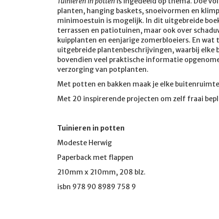
Tuinieren in potten
is ingedeeld op thema. Doe vol
planten, hanging baskets, snoeivormen en klimpl
minimoestuin is mogelijk. In dit uitgebreide boek
terrassen en patiotuinen, maar ook over schaduwp
kuipplanten en eenjarige zomerbloeiers. En wat
uitgebreide plantenbeschrijvingen, waarbij elke b
bovendien veel praktische informatie opgenome
verzorging van potplanten.
Met potten en bakken maak je elke buitenruimte
Met 20 inspirerende projecten om zelf fraai bep
Tuinieren in potten
Modeste Herwig
Paperback met flappen
210mm x 210mm, 208 blz.
isbn 978 90 8989 758 9