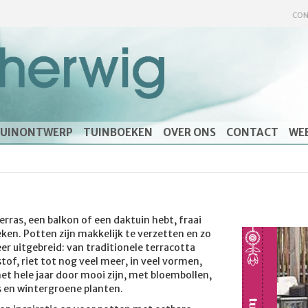
CON
UINONTWERP
TUINBOEKEN
OVER ONS
CONTACT
WE
terras, een balkon of een daktuin hebt, fraai
en. Potten zijn makkelijk te verzetten en zo
eer uitgebreid: van traditionele terracotta
tof, riet tot nog veel meer, in veel vormen,
et hele jaar door mooi zijn, met bloembollen,
s en wintergroene planten.