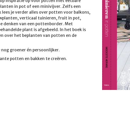
op inspiratie op voor potten met eetbare
anten in pot of een minivijver. Zelfs een
 lees je verder alles over potten voor balkons,
lanten, verticaal tuinieren, fruit in pot,
 te denken van een pottenborder. Met
ehandelde plant is afgebeeld. In het boek is
n over het beplanten van potten en de
 nog groener én persoonlijker.
lante potten en bakken te creëren.