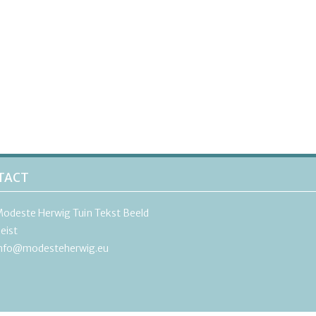
TACT
odeste Herwig Tuin Tekst Beeld
eist
nfo@modesteherwig.eu